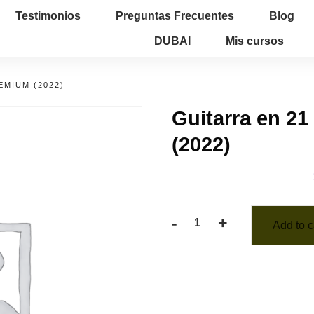
Testimonios
Preguntas Frecuentes
Blog
DUBAI
Mis cursos
REMIUM (2022)
Guitarra en 2
(2022)
-
+
Add to c
Guitarra
en
21
días.
PREMIUM
(2022)