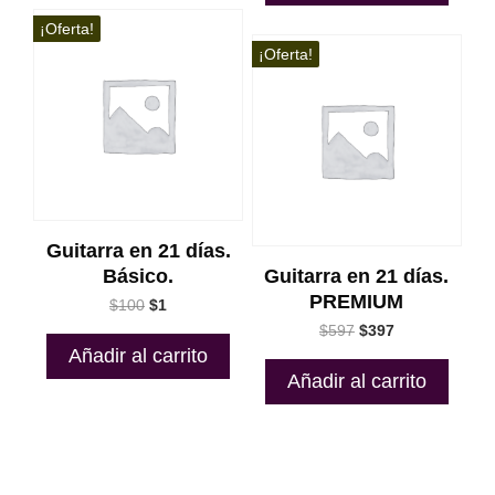
$347.
$247.
¡Oferta!
¡Oferta!
Guitarra en 21 días.
Básico.
Guitarra en 21 días.
PREMIUM
El
El
$
100
$
1
precio
precio
El
El
$
597
$
397
original
actual
precio
precio
Añadir al carrito
era:
es:
original
actual
Añadir al carrito
$100.
$1.
era:
es:
$597.
$397.