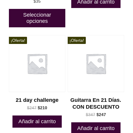
Añadir al carrito
$
35
producto
era:
es:
$397.
$347.
Seleccionar
opciones
¡Oferta!
¡Oferta!
21 day challenge
Guitarra En 21 Días.
CON DESCUENTO
El
El
$
247
$
210
precio
precio
El
El
$
347
$
247
original
actual
precio
precio
Añadir al carrito
era:
es:
original
actual
Añadir al carrito
$247.
$210.
era:
es: