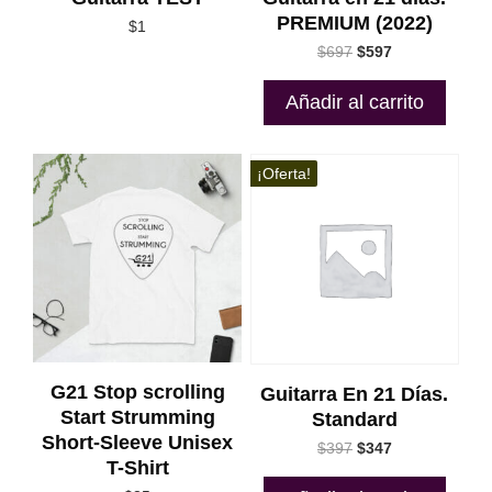
PREMIUM (2022)
$
1
El
El
$
697
$
597
precio
precio
original
actual
Añadir al carrito
era:
es:
$697.
$597.
Este
¡Oferta!
producto
tiene
múltiples
variantes.
Las
opciones
se
pueden
elegir
G21 Stop scrolling
Guitarra En 21 Días.
en
Start Strumming
Standard
la
Short-Sleeve Unisex
El
El
$
397
$
347
página
T-Shirt
precio
precio
de
original
actual